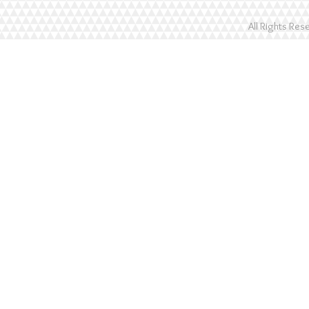
All Rights Re